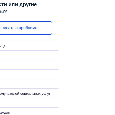
сти или другие
сы?
аписать о проблеме
ица
олучателей социальных услуг
аждан