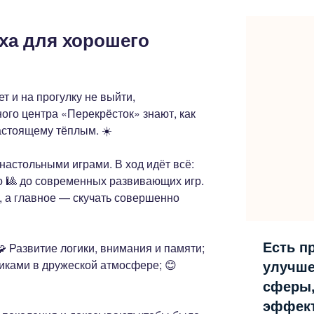
ха для хорошего
ет и на прогулку не выйти,
ого центра «Перекрёсток» знают, как
астоящему тёплым. ☀️
настольными играми. В ход идёт всё:
то 🎱 до современных развивающих игр.
, а главное — скучать совершенно
Есть п
🧩 Развитие логики, внимания и памяти;
иками в дружеской атмосфере; 😊
улучше
сферы
эффект