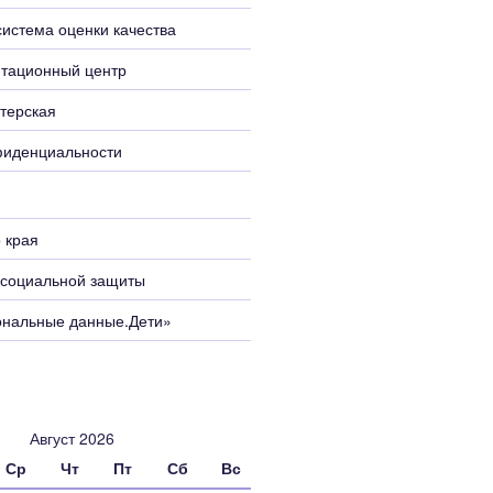
истема оценки качества
тационный центр
терская
фиденциальности
 края
 социальной защиты
ональные данные.Дети»
Август 2026
Ср
Чт
Пт
Сб
Вс