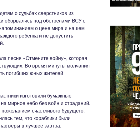
детям о судьбах сверстников из
ки оборвались под обстрелами ВСУ с
 напоминанием о цене мира и нашем
аждого ребенка и не допустить
й.
ла песня «Отмените войну», которая
тствующих. Во время минуты молчания
ять погибших юных жителей
частники изготовили бумажные
на мирное небо без войн и страданий.
 пожеланием счастливого будущего.
лась тем, что кораблики были
нак веры в лучшее завтра.