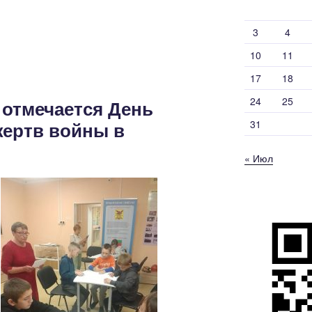
3
4
10
11
17
18
24
25
 отмечается День
жертв войны в
31
« Июл