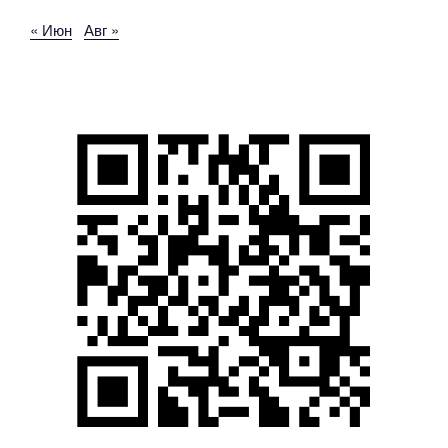
« Июн
Авг »